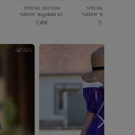
SPECIAL EDITION
SPECIAL EDITION
 -
"GREEN" Bügelbild A5 -
"GREEN" Bügelbild A5 -
BIBI BLBERG #23
BIBI BLBERG #25
7,49€
7,49€