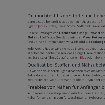
Du möchtest Lizenzstoffe und liebev
Dann bist Du bei Stoff & Liebe genau richtig! Bei uns 
Egal ob
Jersey
Stoffe,
Sweat
Stoffe, Softshell
Canvas
od
Unsere umfangreiche
Lizenzstoffe
Range umfasst der
Elefant Stoffe
aus
Sendung mit der Maus
,
Petters
und Co. Seit kurzem haben wir auch
Bibi Blocksberg 
Jede Woche haben wir eine neue Eigenproduktion, Lizenz
aller Bescheidenheit sagen, dass einige Eigenkreatio
am Start ist, erfährst Du auf unserem
Blog
oder abonni
Qualität bei Stoffen und Nähzubeh
Da wir neben unseren Eigenkreationen auch die Mark
Bekleidungsstoffen. Auch bei unserem Nähzubehör, wel
mit Herstellern, wie Gütermann, Madeira, Prym oder F
Freebies von Nähen für Anfänger b
In unserem Onlineshop, mehr jedoch auf unserem Blog
Nähanfänger bis hin zum fortgeschrittenen Hobbynäher