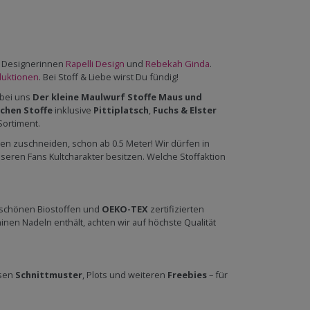
en Designerinnen
Rapelli Design
und
Rebekah Ginda
.
duktionen
. Bei Stoff & Liebe wirst Du fündig!
 bei uns
Der kleine Maulwurf Stoffe
Maus und
chen Stoffe
inklusive
Pittiplatsch
,
Fuchs & Elster
ortiment.
 zuschneiden, schon ab 0.5 Meter! Wir dürfen in
eren Fans Kultcharakter besitzen. Welche Stoffaktion
 schönen Biostoffen und
OEKO-TEX
zertifizierten
en Nadeln enthält, achten wir auf höchste Qualität
osen
Schnittmuster
, Plots und weiteren
Freebies
– für