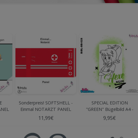
TSHELL -
SPECIAL EDITION
SPECIAL EDITION
 PANEL
"GREEN" Bügelbild A4 -
"GREEN" Bügelbild A5
BIBI BLBERG #28
BIBI BLBERG #33
9,95€
7,49€