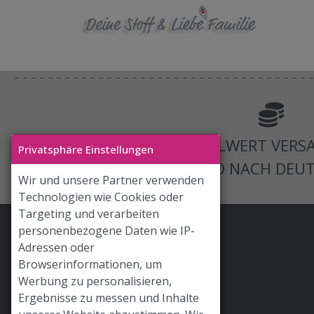
AB 125€ BESTELLWERT VERS
Privatsphäre Einstellungen
VERSAND NACH DEU
Wir und unsere Partner verwenden
Technologien wie Cookies oder
Targeting und verarbeiten
personenbezogene Daten wie IP-
Stoff & Liebe App
Adressen oder
Hilfe / FAQ
Browserinformationen, um
Werbung zu personalisieren,
Versand
Ergebnisse zu messen und Inhalte