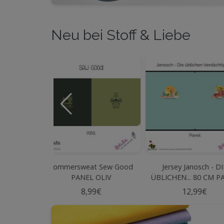
Neu bei Stoff & Liebe
t Sew Good
Jersey Janosch - DIE
Sonderpreis! SOF
 OLIV
ÜBLICHEN... 80 CM PANEL
Einmal NOTARZT
Mint
65 cm
99€
12,99€
11,99€