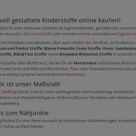
oll gestaltete Kinderstoffe online kaufen?
findest Du eine exklusive Auswahl an Eigenkreationen, gestaltet von unser
er
Musselin
, ob
Lizenzstoffe
oder wunderschöne und exklusive
Eigenpro
zeit beliebte Lizenzthemen, aber auch
Helden der Kindheit
. So findest Du
son und Findus Stoffe
,
Meine Freundin Conni Stoffe
,
Unser Sandmänn
Stoffe
,
Bibi&Tina Stoffe
sowie
Benjamin Blümchen Stoffe
in unserem S
stoffe oder Nichtlizenz, die wir Dir als
Meterware
nach Deinen Wünschen
nen wie Frech und Wild und Wunderbar, Pavo oder Dreamland Horses bei uns
ere einfach unseren wöchentlichen
Newsletter
.
ör ist unser Maßstab!
e
Swafing
führen, hast Du eine umfangreiche und hochwertige Auswahl an
ches zum Beispiel Nähgarne, Reißverschlüsse, Vlieseline oder Nähmaschin
reudenberg.
is zum Nähjunkie
 findest Du eine feine Auswahl an kostenlosen Nähanleitungen, kostenl
. Schau einfach herein!