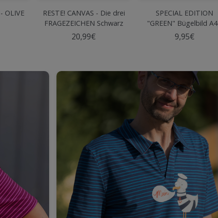
 - OLIVE
RESTE! CANVAS - Die drei
SPECIAL EDITION
FRAGEZEICHEN Schwarz
"GREEN" Bügelbild A4
BIBI BLBERG #28
20,99€
9,95€