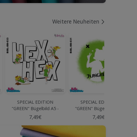
Weitere Neuheiten
SPECIAL EDITION
SPECIAL EDITION
 -
"GREEN" Bügelbild A5 -
"GREEN" Bügelbild A5 -
BIBI BLBERG #31
BIBI BLBERG #27
7,49€
7,49€