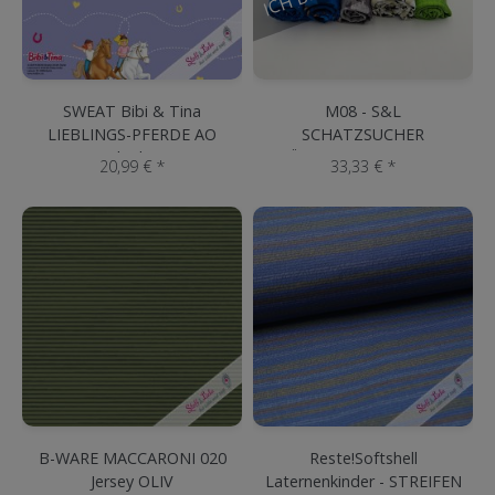
SWEAT Bibi & Tina
M08 - S&L
LIEBLINGS-PFERDE AO
SCHATZSUCHER
Flieder
RÖLLCHEN (5 x 50 cm)
20,99 € *
33,33 € *
B-WARE MACCARONI 020
Reste!Softshell
Jersey OLIV
Laternenkinder - STREIFEN