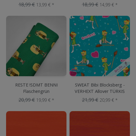
18,99 €
18,99 €
13,99 € *
14,99 € *
RESTE !SDMT BENNI
SWEAT Bibi Blocksberg -
Flaschengrün
VERHEXT Allover TÜRKIS
20,99 €
21,99 €
19,99 € *
20,99 € *