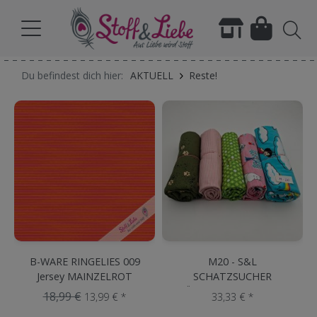
Du befindest dich hier:
AKTUELL
Reste!
B-WARE RINGELIES 009
M20 - S&L
Jersey MAINZELROT
SCHATZSUCHER
RÖLLCHEN (5 x 50 cm)
18,99 €
13,99 € *
33,33 € *