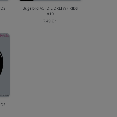
KIDS
Bügelbild A5 -DIE DREI ??? KIDS
#10
7,49 € *
KIDS