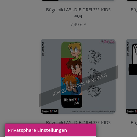
Bügelbild A5 -DIE DREI ??? KIDS
Büg
#04
7,49 € *
ICH BIN DANN MAL WEG
Bügelbild A5 -DIE DREI ??? KIDS
Büg
#06
Privatsphäre Einstellungen