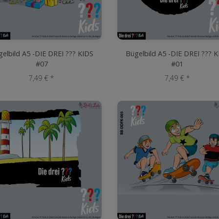
elbild A5 -DIE DREI ??? KIDS
Bügelbild A5 -DIE DREI ??? 
#07
#01
7,49 € *
7,49 € *