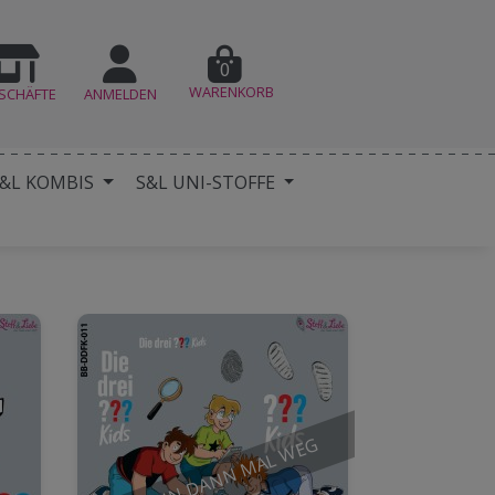
0
WARENKORB
SCHÄFTE
ANMELDEN
&L KOMBIS
S&L UNI-STOFFE
ICH BIN DANN MAL WEG