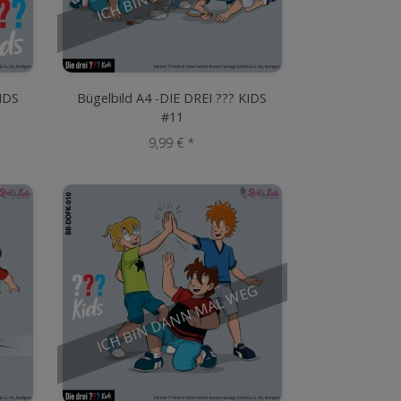
KIDS
Bügelbild A4 -DIE DREI ??? KIDS
#11
9,99 € *
ICH BIN DANN MAL WEG