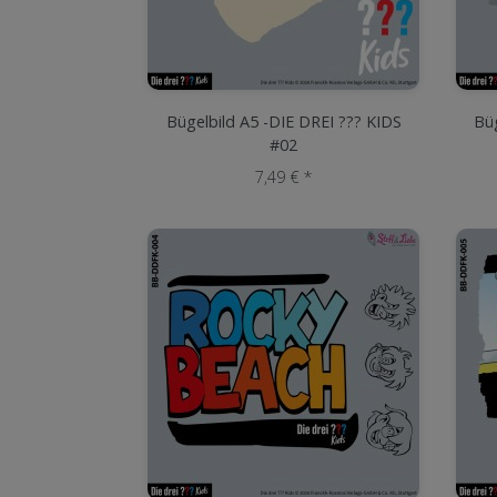
Bügelbild A5 -DIE DREI ??? KIDS
Büg
#02
7,49 € *