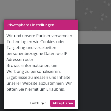
Privatsphäre Einstellungen
Wir und unsere Partner verwenden
Technologien wie Cookies oder
Targeting und verarbeiten
personenbezogene Daten wie IP-
Stoff & Liebe App
Adressen oder
Hilfe / FAQ
Browserinformationen, um
Werbung zu personalisieren,
Versand
Ergebnisse zu messen und Inhalte
Widerrufsrecht
unserer Website abzustimmen. Wir
bitten Sie hiermit um Erlaubnis.
AGB
Newsletter
Akzeptieren
Einstellungen