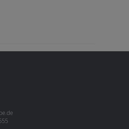
ebe.de
3555