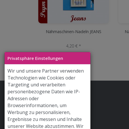
Nähmaschinen-Nadeln JEANS
N
4,20 € *
Privatsphäre Einstellungen
Wir und unsere Partner verwenden
Technologien wie Cookies oder
Targeting und verarbeiten
personenbezogene Daten wie IP-
Stoff & Liebe App
Adressen oder
Hilfe / FAQ
Browserinformationen, um
Werbung zu personalisieren,
Versand
Ergebnisse zu messen und Inhalte
Widerrufsrecht
unserer Website abzustimmen. Wir