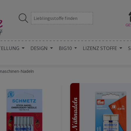
GE
TELLUNG
DESIGN
BIG10
LIZENZ STOFFE
S
aschinen-Nadeln