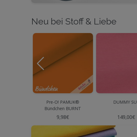
Neu bei Stoff & Liebe
 PAMUK®
Pre-O! PAMUK®
DUMMY SU
BEERE Neu!
Bündchen BURNT
ORANGE
98€
9,98€
149,00€