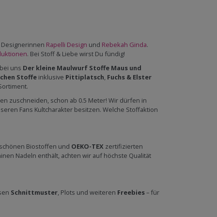
en Designerinnen
Rapelli Design
und
Rebekah Ginda
.
duktionen
. Bei Stoff & Liebe wirst Du fündig!
 bei uns
Der kleine Maulwurf Stoffe
Maus und
chen Stoffe
inklusive
Pittiplatsch
,
Fuchs & Elster
ortiment.
 zuschneiden, schon ab 0.5 Meter! Wir dürfen in
eren Fans Kultcharakter besitzen. Welche Stoffaktion
 schönen Biostoffen und
OEKO-TEX
zertifizierten
en Nadeln enthält, achten wir auf höchste Qualität
osen
Schnittmuster
, Plots und weiteren
Freebies
– für