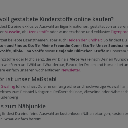
oll gestaltete Kinderstoffe online kaufen?
findest Du eine exklusive Auswahl an Eigenkreationen, gestaltet von unser
er
Musselin
, ob
Lizenzstoffe
oder wunderschöne und exklusive
Eigenpro
zeit beliebte Lizenzthemen, aber auch
Helden der Kindheit
. So findest Du
son und Findus Stoffe
,
Meine Freundin Conni Stoffe
,
Unser Sandmänn
Stoffe
,
Bibi&Tina Stoffe
sowie
Benjamin Blümchen Stoffe
in unserem S
stoffe oder Nichtlizenz, die wir Dir als
Meterware
nach Deinen Wünschen
nen wie Frech und Wild und Wunderbar, Pavo oder Dreamland Horses bei uns
ere einfach unseren wöchentlichen
Newsletter
.
ör ist unser Maßstab!
e
Swafing
führen, hast Du eine umfangreiche und hochwertige Auswahl an
ches zum Beispiel Nähgarne, Reißverschlüsse, Vlieseline oder Nähmaschin
reudenberg.
is zum Nähjunkie
 findest Du eine feine Auswahl an kostenlosen Nähanleitungen, kostenl
. Schau einfach herein!