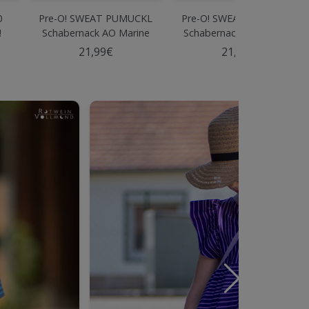
0
Pre-O! SWEAT PUMUCKL
Pre-O! SWEAT PUMUCKL
!
Schabernack AO Marine
Schabernack PANEL XXL
Marine
21,99€
21,99€