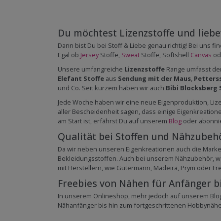
Du möchtest Lizenzstoffe und liebev
Dann bist Du bei Stoff & Liebe genau richtig! Bei uns 
Egal ob
Jersey
Stoffe,
Sweat
Stoffe, Softshell
Canvas
od
Unsere umfangreiche
Lizenzstoffe
Range umfasst der
Elefant Stoffe
aus
Sendung mit der Maus
,
Petters
und Co. Seit kurzem haben wir auch
Bibi Blocksberg 
Jede Woche haben wir eine neue Eigenproduktion, Lizenz
aller Bescheidenheit sagen, dass einige Eigenkreatio
am Start ist, erfährst Du auf unserem
Blog
oder abonni
Qualität bei Stoffen und Nähzubeh
Da wir neben unseren Eigenkreationen auch die Mark
Bekleidungsstoffen. Auch bei unserem Nähzubehör, wel
mit Herstellern, wie Gütermann, Madeira, Prym oder F
Freebies von Nähen für Anfänger b
In unserem Onlineshop, mehr jedoch auf unserem Blog
Nähanfänger bis hin zum fortgeschrittenen Hobbynäher