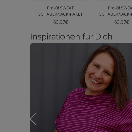
Pre-O! SWEAT
Pre-O! SWE
SCHABERNACK-PAKET
SCHABERNACK-
Marine
Beere
63,97€
63,97€
Inspirationen für Dich