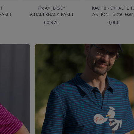
AT
Pre-O! JERSEY
KAUF 8 - ERHALTE 1
PAKET
SCHABERNACK-PAKET
AKTION - Bitte lesen
Olive
60,97€
0,00€