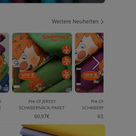
Weitere Neuheiten
0
Pre-O! JERSEY
Pre-O! SWEAT
!
SCHABERNACK-PAKET
SCHABERNACK-PAKET
Olive
Beere
60,97€
63,97€