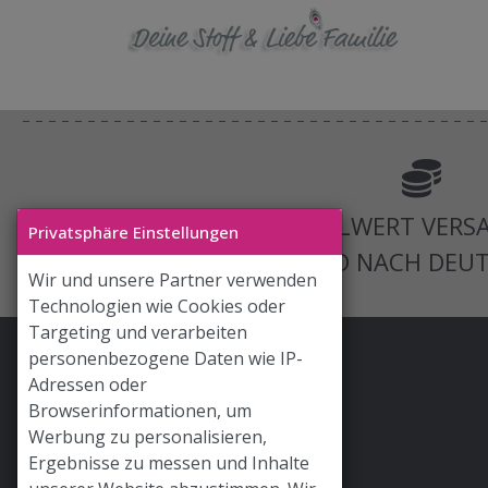
AB 125€ BESTELLWERT VERS
Privatsphäre Einstellungen
VERSAND NACH DEU
Wir und unsere Partner verwenden
Technologien wie Cookies oder
Targeting und verarbeiten
personenbezogene Daten wie IP-
Stoff & Liebe App
Adressen oder
Hilfe / FAQ
Browserinformationen, um
Werbung zu personalisieren,
Versand
Ergebnisse zu messen und Inhalte