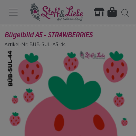
Bügelbild A5 - STRAWBERRIES
Artikel-Nr: BÜB-SUL-A5-44