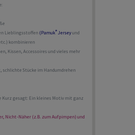
e:
öße
®
ren Lieblingsstoffen
(
Pamuk
Jersey
und
etc.) kombinieren
hen, Kissen, Accessoires und vieles mehr
it, schlichte Stücke im Handumdrehen
e Kurz gesagt: Ein kleines Motiv mit ganz
ger, Nicht-Näher (z.B. zum Aufpimpen) und