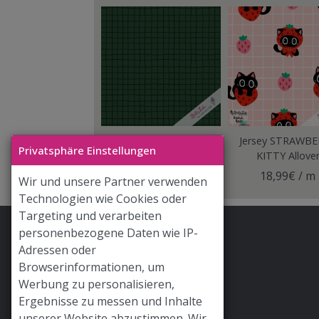
Jersey CLASSIX
Jersey STRAWB
Privatsphäre Einstellungen
GITTER Moosgrün
KITTY Allove
18,99€ / m
18,99€ / m
Wir und unsere Partner verwenden
Technologien wie Cookies oder
Targeting und verarbeiten
personenbezogene Daten wie IP-
Stoff & Liebe App
Adressen oder
Hilfe / FAQ
Browserinformationen, um
Werbung zu personalisieren,
Versand
Ergebnisse zu messen und Inhalte
Widerrufsrecht
unserer Website abzustimmen. Wir