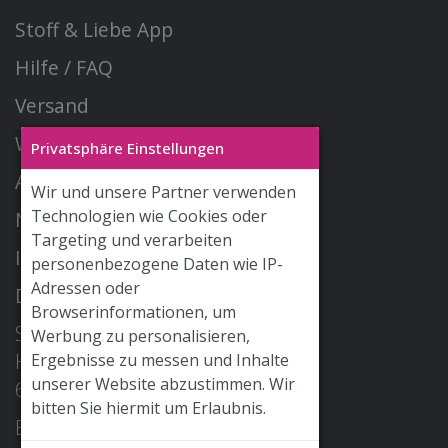
Stoff & Liebe App
Hilfe / FAQ
Versand
Widerrufsrecht
Privatsphäre Einstellungen
AGB
Wir und unsere Partner verwenden
Technologien wie Cookies oder
Newsletter
Targeting und verarbeiten
Impressum
personenbezogene Daten wie IP-
Adressen oder
Datenschutz
Browserinformationen, um
STOFF & LIEBE GmbH
Werbung zu personalisieren,
Hohe Str. 2
Ergebnisse zu messen und Inhalte
unserer Website abzustimmen. Wir
68526 Ladenburg
bitten Sie hiermit um Erlaubnis.
E-Mail: info@stoffundliebe.de