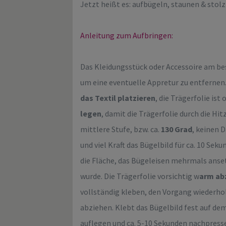
Jetzt heißt es: aufbügeln, staunen & stolz
Anleitung zum Aufbringen:
Das Kleidungsstück oder Accessoire am b
um eine eventuelle Appretur zu entfernen
das Textil platzieren
, die Trägerfolie ist
legen
, damit die Trägerfolie durch die Hi
mittlere Stufe, bzw. ca.
130 Grad
, keinen 
und viel Kraft das Bügelbild für ca. 10 Sek
die Fläche, das Bügeleisen mehrmals anse
wurde. Die Trägerfolie vorsichtig w
arm ab
vollständig kleben, den Vorgang wiederhol
abziehen. Klebt das Bügelbild fest auf dem
auflegen und ca. 5-10 Sekunden nachpressen