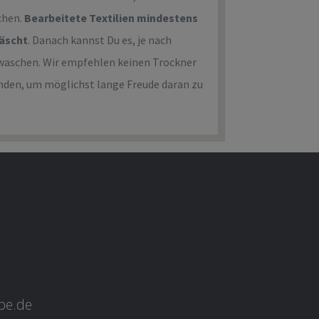
chen.
Bearbeitete Textilien mindestens
wäscht
. Danach kannst Du es, je nach
ht waschen. Wir empfehlen keinen Trockner
nden, um möglichst lange Freude daran zu
ebe.de