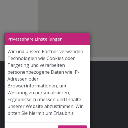
Privatsphäre Einstellungen
Wir und unsere Partner verwenden
Technologien wie Cookies oder
Targeting und verarbeiten
personenbezogene Daten wie IP-
Stoff & Liebe App
Adressen oder
Hilfe / FAQ
Browserinformationen, um
Werbung zu personalisieren,
Versand
Ergebnisse zu messen und Inhalte
Widerrufsrecht
unserer Website abzustimmen. Wir
bitten Sie hiermit um Erlaubnis.
AGB
Newsletter