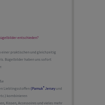
ügelbilder entschieden?
 einer praktischen und gleichzeitig
ls. Bügelbilder haben uns sofort
e:
öße
®
ren Lieblingsstoffen
(
Pamuk
Jersey
und
etc.) kombinieren
hen, Kissen, Accessoires und vieles mehr