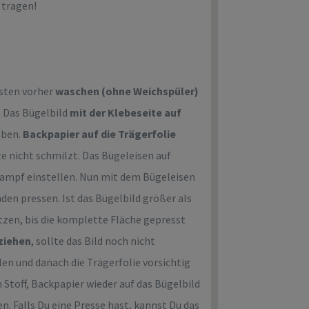
 tragen!
esten vorher
waschen (ohne Weichspüler)
. Das Bügelbild
mit der Klebeseite auf
 oben.
Backpapier auf die Trägerfolie
tze nicht schmilzt. Das Bügeleisen auf
Dampf einstellen. Nun mit dem Bügeleisen
unden pressen. Ist das Bügelbild größer als
tzen, bis die komplette Fläche gepresst
ziehen
, sollte das Bild noch nicht
en und danach die Trägerfolie vorsichtig
 Stoff, Backpapier wieder auf das Bügelbild
. Falls Du eine Presse hast, kannst Du das