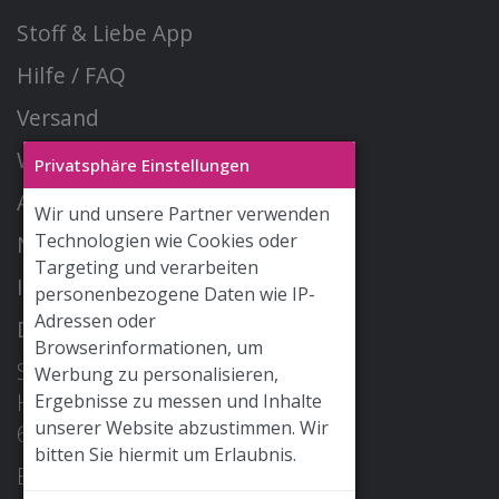
Stoff & Liebe App
Hilfe / FAQ
Versand
Widerrufsrecht
Privatsphäre Einstellungen
AGB
Wir und unsere Partner verwenden
Technologien wie Cookies oder
Newsletter
Targeting und verarbeiten
Impressum
personenbezogene Daten wie IP-
Adressen oder
Datenschutz
Browserinformationen, um
STOFF & LIEBE GmbH
Werbung zu personalisieren,
Hohe Str. 2
Ergebnisse zu messen und Inhalte
unserer Website abzustimmen. Wir
68526 Ladenburg
bitten Sie hiermit um Erlaubnis.
E-Mail: info@stoffundliebe.de