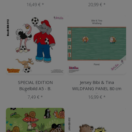
16,49 € *
20,99 € *
SPECIAL EDITION
Jersey Bibi & Tina
Bügelbild A5 - B.
WILDFANG PANEL 80 cm
BLÜMCHEN #12
Salbei
7,49 € *
16,99 € *