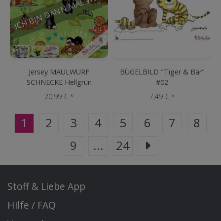
ICH BIN DANN MAL WEG
Jersey MAULWURF
BÜGELBILD "Tiger & Bär"
SCHNECKE Hellgrün
#02
20,99 € *
7,49 € *
1
2
3
4
5
6
7
8
9
...
24
Stoff & Liebe App
Hilfe / FAQ