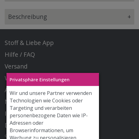
Beschreibung
+
Stoff & Liebe App
Hilfe / FAQ
Versand
Widerrufsrecht
Privatsphäre Einstellungen
AGB
Wir und unsere Partner verwenden
Technologien wie Cookies oder
Newsletter
Targeting und verarbeiten
Impressum
personenbezogene Daten wie IP-
Adressen oder
Datenschutz
Browserinformationen, um
STOFF & LIEBE GmbH
Werbung zu personalisieren,