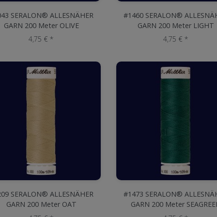
043 SERALON® ALLESNÄHER
#1460 SERALON® ALLESNÄ
GARN 200 Meter OLIVE
GARN 200 Meter LIGHT
ROSEWOOD
4,75 € *
4,75 € *
209 SERALON® ALLESNÄHER
#1473 SERALON® ALLESNÄ
GARN 200 Meter OAT
GARN 200 Meter SEAGREE