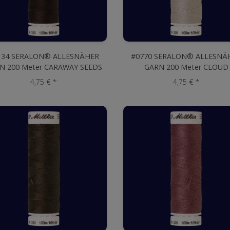
134 SERALON® ALLESNÄHER
#0770 SERALON® ALLESNÄ
N 200 Meter CARAWAY SEEDS
GARN 200 Meter CLOUD
4,75 € *
4,75 € *