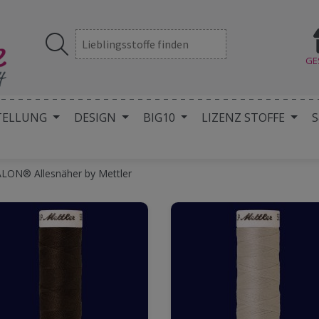
GE
TELLUNG
DESIGN
BIG10
LIZENZ STOFFE
S
LON® Allesnäher by Mettler