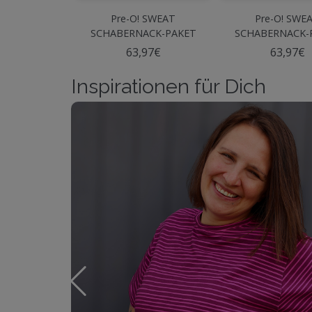
Pre-O! SWEAT
Pre-O! SWE
SCHABERNACK-PAKET
SCHABERNACK-
Marine
Beere
63,97€
63,97€
Inspirationen für Dich