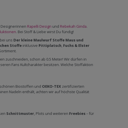
en Designerinnen
Rapelli Design
und
Rebekah Ginda
.
duktionen
. Bei Stoff & Liebe wirst Du fündig!
 bei uns
Der kleine Maulwurf Stoffe
Maus und
chen Stoffe
inklusive
Pittiplatsch
,
Fuchs & Elster
ortiment.
 zuschneiden, schon ab 0.5 Meter! Wir dürfen in
eren Fans Kultcharakter besitzen. Welche Stoffaktion
 schönen Biostoffen und
OEKO-TEX
zertifizierten
en Nadeln enthält, achten wir auf höchste Qualität
osen
Schnittmuster
, Plots und weiteren
Freebies
– für