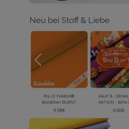
Neu bei Stoff & Liebe
! PAMUK®
KAUF 8 - ERHALTE 10
Pre-O! JER
en BURNT
AKTION - Bitte lesen!
SCHABERNACK
ANGE
Olive
,98€
0,00€
60,97€