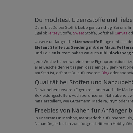
Du möchtest Lizenzstoffe und liebev
Dann bist Du bei Stoff & Liebe genau richtig! Bei uns 
Egal ob
Jersey
Stoffe,
Sweat
Stoffe, Softshell
Canvas
od
Unsere umfangreiche
Lizenzstoffe
Range umfasst der
Elefant Stoffe
aus
Sendung mit der Maus
,
Petters
und Co. Seit kurzem haben wir auch
Bibi Blocksberg 
Jede Woche haben wir eine neue Eigenproduktion, Lizenz
aller Bescheidenheit sagen, dass einige Eigenkreatio
am Start ist, erfährst Du auf unserem
Blog
oder abonni
Qualität bei Stoffen und Nähzubeh
Da wir neben unseren Eigenkreationen auch die Mark
Bekleidungsstoffen. Auch bei unserem Nähzubehör, wel
mit Herstellern, wie Gütermann, Madeira, Prym oder F
Freebies von Nähen für Anfänger b
In unserem Onlineshop, mehr jedoch auf unserem Blog
Nähanfänger bis hin zum fortgeschrittenen Hobbynäher