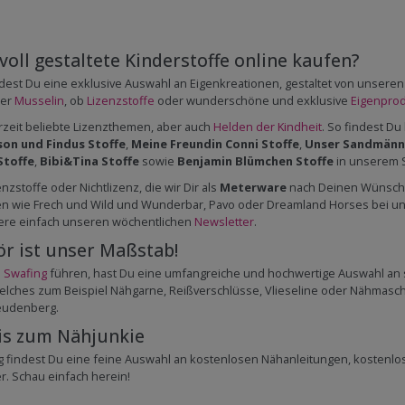
oll gestaltete Kinderstoffe online kaufen?
findest Du eine exklusive Auswahl an Eigenkreationen, gestaltet von unser
er
Musselin
, ob
Lizenzstoffe
oder wunderschöne und exklusive
Eigenpro
zeit beliebte Lizenzthemen, aber auch
Helden der Kindheit
. So findest Du
son und Findus Stoffe
,
Meine Freundin Conni Stoffe
,
Unser Sandmänn
Stoffe
,
Bibi&Tina Stoffe
sowie
Benjamin Blümchen Stoffe
in unserem S
stoffe oder Nichtlizenz, die wir Dir als
Meterware
nach Deinen Wünschen
nen wie Frech und Wild und Wunderbar, Pavo oder Dreamland Horses bei uns
ere einfach unseren wöchentlichen
Newsletter
.
ör ist unser Maßstab!
e
Swafing
führen, hast Du eine umfangreiche und hochwertige Auswahl an
ches zum Beispiel Nähgarne, Reißverschlüsse, Vlieseline oder Nähmaschin
reudenberg.
is zum Nähjunkie
 findest Du eine feine Auswahl an kostenlosen Nähanleitungen, kostenl
. Schau einfach herein!