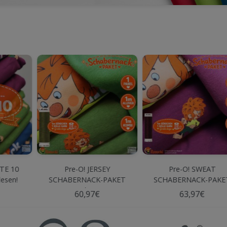
SEY
Pre-O! SWEAT
Pre-O! SWEAT
-PAKET
SCHABERNACK-PAKET
SCHABERNACK-PAK
Beere
Marine
63,97€
63,97€