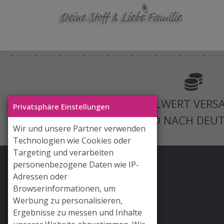
AB 125€ BESTELLWERT VERS
Privatsphäre Einstellungen
VERSAND NACH DEU
Wir und unsere Partner verwenden
Technologien wie Cookies oder
Targeting und verarbeiten
personenbezogene Daten wie IP-
Stoff & Liebe App
Adressen oder
Hilfe / FAQ
Browserinformationen, um
Werbung zu personalisieren,
Versand
Ergebnisse zu messen und Inhalte