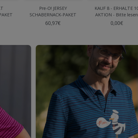
AT
Pre-O! JERSEY
KAUF 8 - ERHALTE 1
PAKET
SCHABERNACK-PAKET
AKTION - Bitte lesen
Olive
60,97€
0,00€