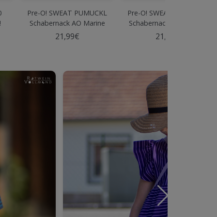
0
Pre-O! SWEAT PUMUCKL
Pre-O! SWEAT PUMUCKL
!
Schabernack AO Marine
Schabernack PANEL XXL
Marine
21,99€
21,99€