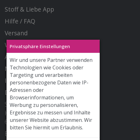
Stoff & Liebe App
Hilfe / FAQ
Versand
Widerrufsrecht
Privatsphäre Einstellungen
AGB
Wir und unsere Partner verwenden
Technologien wie Cookies oder
Newsletter
Targeting und verarbeiten
Impressum
personenbezogene Daten wie IP-
Adressen oder
Datenschutz
Browserinformationen, um
STOFF & LIEBE GmbH
Werbung zu personalisieren,
Hohe Str. 2
Ergebnisse zu messen und Inhalte
unserer Website abzustimmen. Wir
68526 Ladenburg
bitten Sie hiermit um Erlaubnis.
E-Mail: info@stoffundliebe.de