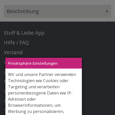
Beschreibung
+
Stoff & Liebe App
Hilfe / FAQ
Versand
Widerrufsrecht
Privatsphäre Einstellungen
AGB
Wir und unsere Partner verwenden
Technologien wie Cookies oder
Newsletter
Targeting und verarbeiten
Impressum
personenbezogene Daten wie IP-
Adressen oder
Datenschutz
Browserinformationen, um
STOFF & LIEBE GmbH
Werbung zu personalisieren,