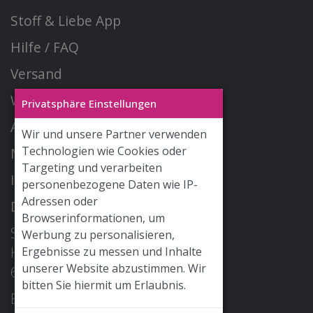
Stoff & Liebe App
Hilfe / FAQ
Versand
Widerrufsrecht
Privatsphäre Einstellungen
AGB
Wir und unsere Partner verwenden
Technologien wie Cookies oder
Newsletter
Targeting und verarbeiten
Impressum
personenbezogene Daten wie IP-
Adressen oder
Datenschutz
Browserinformationen, um
STOFF & LIEBE GmbH
Werbung zu personalisieren,
Hohe Str. 2
Ergebnisse zu messen und Inhalte
unserer Website abzustimmen. Wir
68526 Ladenburg
bitten Sie hiermit um Erlaubnis.
E-Mail: info@stoffundliebe.de