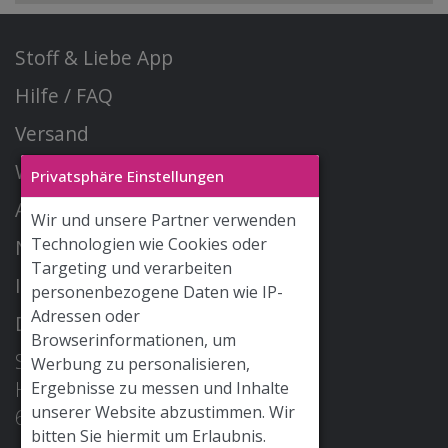
Stoff & Liebe App
Hilfe / FAQ
Versand
Widerrufsrecht
Privatsphäre Einstellungen
AGB
Wir und unsere Partner verwenden
Technologien wie Cookies oder
Newsletter
Targeting und verarbeiten
Impressum
personenbezogene Daten wie IP-
Adressen oder
Datenschutz
Browserinformationen, um
STOFF & LIEBE GmbH
Werbung zu personalisieren,
Hohe Str. 2
Ergebnisse zu messen und Inhalte
unserer Website abzustimmen. Wir
68526 Ladenburg
bitten Sie hiermit um Erlaubnis.