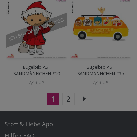
ICH BIN DANN MAL WEG
Bügelbild A5 -
Bügelbild A5 -
SANDMÄNNCHEN #20
SANDMÄNNCHEN #35
7,49 € *
7,49 € *
1
2
Stoff & Liebe App
Hilfe / FAQ