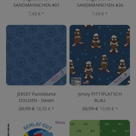
SANDMÄNNCHEN #01
SANDMÄNNCHEN #26
7,49 € *
7,49 € *
JERSEY Pusteblume
Jersey PITTIPLATSCH
DOLDEN - Denim
BLAU
20,99 €
20,99 €
18,99 € *
19,99 € *