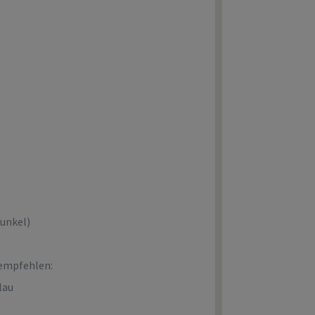
Dunkel)
empfehlen:
lau