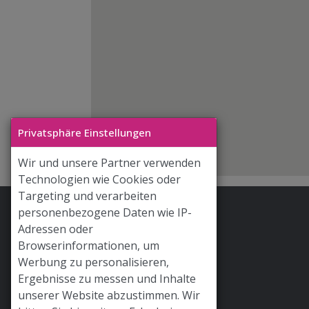
Privatsphäre Einstellungen
Wir und unsere Partner verwenden
Technologien wie Cookies oder
Targeting und verarbeiten
personenbezogene Daten wie IP-
Stoff & Liebe App
Adressen oder
Hilfe / FAQ
Browserinformationen, um
Werbung zu personalisieren,
Versand
Ergebnisse zu messen und Inhalte
Widerrufsrecht
unserer Website abzustimmen. Wir