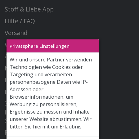
Stoff & Liebe App
Hilfe / FAQ
Versand
Widerrufsrecht
Privatsphäre Einstellungen
AGB
Wir und unsere Partner verwenden
Technologien wie Cookies oder
Newsletter
Targeting und verarbeiten
Impressum
personenbezogene Daten wie IP-
Adressen oder
Datenschutz
Browserinformationen, um
STOFF & LIEBE GmbH
Werbung zu personalisieren,
Hohe Str. 2
Ergebnisse zu messen und Inhalte
unserer Website abzustimmen. Wir
68526 Ladenburg
bitten Sie hiermit um Erlaubnis.
E-Mail: info@stoffundliebe.de