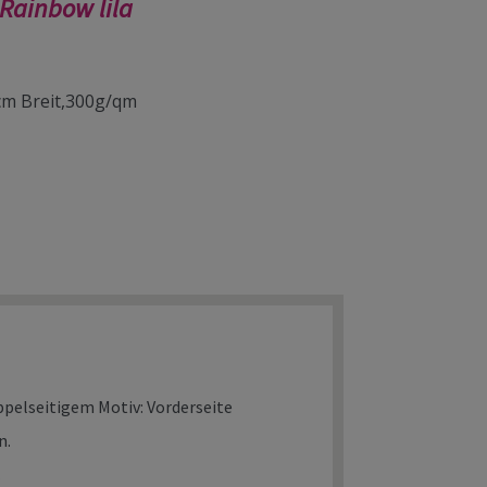
Rainbow lila
 cm Breit,300g/qm
ppelseitigem Motiv: Vorderseite
n.
.