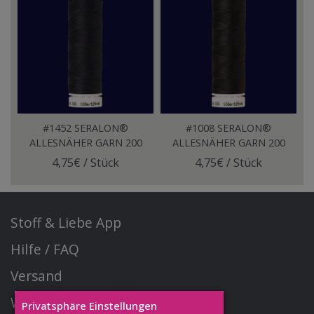
#1452 SERALON®
#1008 SERALON®
ALLESNÄHER GARN 200
ALLESNÄHER GARN 200
Meter DARK PEWTER
Meter PLUMB GRAY
4,75€ / Stück
4,75€ / Stück
Stoff & Liebe App
Hilfe / FAQ
Versand
Widerrufsrecht
Privatsphäre Einstellungen