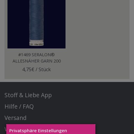
#1469 SERALON®
ALLESNÄHER GARN 200
Meter WEDGEWOOD
4,75€ / Stück
Stoff & Liebe App
Hilfe / FAQ
Versand
Widerrufsrecht
Privatsphäre Einstellungen