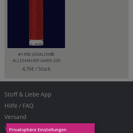
#1458 SERALON®
ALLESNÄHER GARN 200
Meter SANDMANN ROT
4,75€ / Stück
Stoff & Liebe App
Hilfe / FAQ
Versand
Widerrufsrecht
Privatsphäre Einstellungen