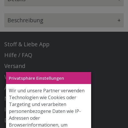
Beschreibung
+
Stoff & Liebe App
Hilfe / FAQ
Versand
Widerrufsrecht
Privatsphäre Einstellungen
AGB
Wir und unsere Partner verwenden
Technologien wie Cookies oder
Newsletter
Targeting und verarbeiten
Impressum
personenbezogene Daten wie IP-
Adressen oder
Datenschutz
Browserinformationen, um