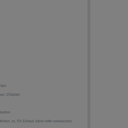
g/qm
han, 250g/qm
duktion
len, ca. 5% Einlauf, daher bitte vorwaschen.