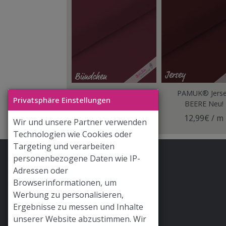
PAMUK® Bündchen
PAMUK® Jers
Privatsphäre Einstellungen
BEERE Neu!
BEERE Neu!
9,98€ / m
12,99€ / m
Wir und unsere Partner verwenden
Technologien wie Cookies oder
Targeting und verarbeiten
personenbezogene Daten wie IP-
Stoff & Liebe App
Adressen oder
Hilfe / FAQ
Browserinformationen, um
Werbung zu personalisieren,
Versand
Ergebnisse zu messen und Inhalte
Widerrufsrecht
unserer Website abzustimmen. Wir