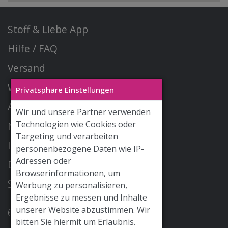
Stoff & Liebe App
Hilfe / FAQ
Versand
Widerrufsrecht
Privatsphäre Einstellungen
AGB
Wir und unsere Partner verwenden
Technologien wie Cookies oder
Newsletter
Targeting und verarbeiten
Impressum
personenbezogene Daten wie IP-
Adressen oder
Datenschutz
Browserinformationen, um
STOFF & LIEBE GmbH
Werbung zu personalisieren,
Hohe Str. 2
Ergebnisse zu messen und Inhalte
unserer Website abzustimmen. Wir
68526 Ladenburg
bitten Sie hiermit um Erlaubnis.