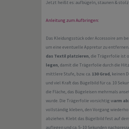
Jetzt heißt es: aufbügeln, staunen & stolz
Anleitung zum Aufbringen:
Das Kleidungsstück oder Accessoire am b
um eine eventuelle Appretur zu entfernen
das Textil platzieren
, die Trägerfolie ist
legen
, damit die Trägerfolie durch die Hi
mittlere Stufe, bzw. ca.
130 Grad
, keinen 
und viel Kraft das Bügelbild für ca. 10 Sek
die Fläche, das Bügeleisen mehrmals anse
wurde. Die Trägerfolie vorsichtig w
arm ab
vollständig kleben, den Vorgang wiederhol
abziehen. Klebt das Bügelbild fest auf dem
auflegen und ca. 5-10 Sekunden nachpressen