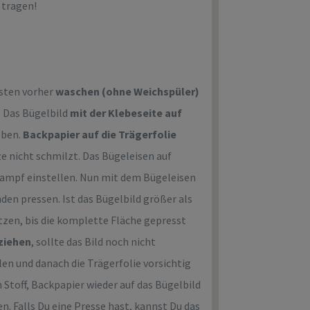
 tragen!
esten vorher
waschen (ohne Weichspüler)
. Das Bügelbild
mit der Klebeseite auf
 oben.
Backpapier auf die Trägerfolie
tze nicht schmilzt. Das Bügeleisen auf
Dampf einstellen. Nun mit dem Bügeleisen
unden pressen. Ist das Bügelbild größer als
tzen, bis die komplette Fläche gepresst
ziehen
, sollte das Bild noch nicht
en und danach die Trägerfolie vorsichtig
 Stoff, Backpapier wieder auf das Bügelbild
. Falls Du eine Presse hast, kannst Du das