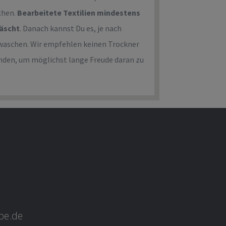
chen.
Bearbeitete Textilien mindestens
wäscht
. Danach kannst Du es, je nach
ht waschen. Wir empfehlen keinen Trockner
nden, um möglichst lange Freude daran zu
ebe.de