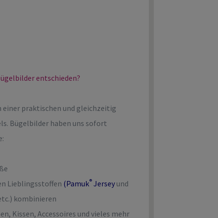
ügelbilder entschieden?
 einer praktischen und gleichzeitig
ls. Bügelbilder haben uns sofort
e:
öße
®
ren Lieblingsstoffen
(
Pamuk
Jersey
und
etc.) kombinieren
hen, Kissen, Accessoires und vieles mehr