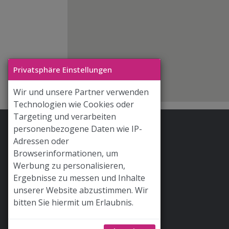
Privatsphäre Einstellungen
Wir und unsere Partner verwenden
Technologien wie Cookies oder
Targeting und verarbeiten
personenbezogene Daten wie IP-
Stoff & Liebe App
Adressen oder
Hilfe / FAQ
Browserinformationen, um
Werbung zu personalisieren,
Versand
Ergebnisse zu messen und Inhalte
Widerrufsrecht
unserer Website abzustimmen. Wir
bitten Sie hiermit um Erlaubnis.
AGB
Newsletter