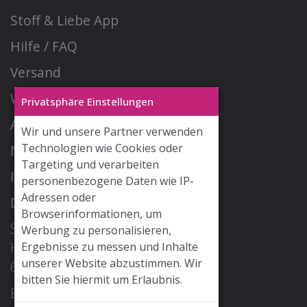
Stoff & Liebe App
Hilfe / FAQ
Versand
Widerrufsrecht
Privatsphäre Einstellungen
AGB
Wir und unsere Partner verwenden
Technologien wie Cookies oder
Newsletter
Targeting und verarbeiten
Impressum
personenbezogene Daten wie IP-
Adressen oder
Datenschutz
Browserinformationen, um
STOFF & LIEBE GmbH
Werbung zu personalisieren,
Hohe Str. 2
Ergebnisse zu messen und Inhalte
unserer Website abzustimmen. Wir
68526 Ladenburg
bitten Sie hiermit um Erlaubnis.
E-Mail: info@stoffundliebe.de