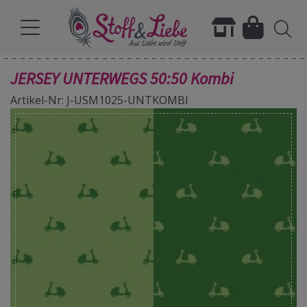
JERSEY UNTERWEGS 50:50 Kombi
Artikel-Nr: J-USM1025-UNTKOMBI