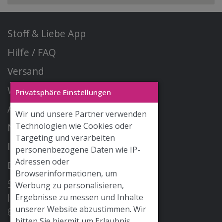
Stoff & Liebe App
Hilfe / FAQ
Versand
Widerrufsrecht
Privatsphäre Einstellungen
AGB
Wir und unsere Partner verwenden
Technologien wie Cookies oder
Newsletter
Targeting und verarbeiten
Impressum
personenbezogene Daten wie IP-
Adressen oder
Datenschutz
Browserinformationen, um
STOFF & LIEBE GmbH
Werbung zu personalisieren,
Hohe Str. 2
Ergebnisse zu messen und Inhalte
unserer Website abzustimmen. Wir
68526 Ladenburg
bitten Sie hiermit um Erlaubnis.