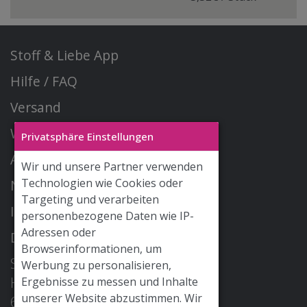
Stoff & Liebe App
Hilfe / FAQ
Versand
Widerrufsrecht
Privatsphäre Einstellungen
AGB
Wir und unsere Partner verwenden
Technologien wie Cookies oder
Newsletter
Targeting und verarbeiten
Impressum
personenbezogene Daten wie IP-
Adressen oder
Datenschutz
Browserinformationen, um
STOFF & LIEBE GmbH
Werbung zu personalisieren,
Hohe Str. 2
Ergebnisse zu messen und Inhalte
unserer Website abzustimmen. Wir
68526 Ladenburg