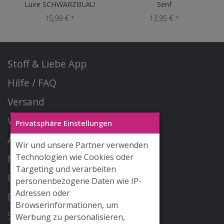
Luxe SCHWARZBLAU
Senf
15,99 € *
13,95 € *
Stoff & Liebe App
Hilfe / FAQ
Versand
Widerrufsrecht
Privatsphäre Einstellungen
AGB
Wir und unsere Partner verwenden
Technologien wie Cookies oder
Newsletter
Targeting und verarbeiten
Impressum
personenbezogene Daten wie IP-
Adressen oder
Datenschutz
Browserinformationen, um
STOFF & LIEBE GmbH
Werbung zu personalisieren,