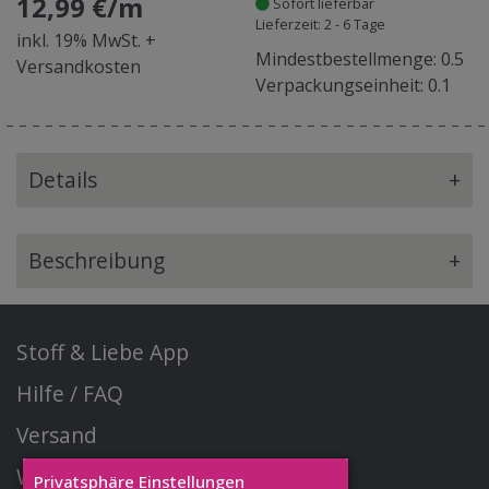
12,99 €/m
Sofort lieferbar
Lieferzeit: 2 - 6 Tage
inkl. 19% MwSt. +
Mindestbestellmenge: 0.5
Versandkosten
Verpackungseinheit: 0.1
Details
+
Beschreibung
+
Stoff & Liebe App
Hilfe / FAQ
Versand
Widerrufsrecht
Privatsphäre Einstellungen