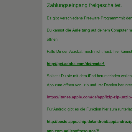
Zahlungseingang freigeschaltet.
Es gibt verschiedene Freeware Programmrmit den
Du kannst
die Anleitung
auf deinem Computer mi
öffnen.
Falls Du den Acrobat noch nicht hast, hier kanns
http://get.adobe.com/de/reader/
Solltest Du sie mit dem iPad herunterladen wollen,
App zum öffnen von .zip und .rar Dateien herunter
https://itunes.apple.com/de/app/izip-zip-unzi
Für Android gibt es die Funktion hier zum runterla
http://beste-apps.chip.de/android/app/androzi
app,com.agilesoftresource/#