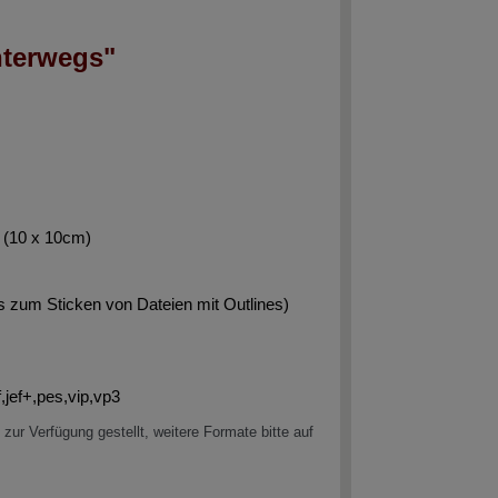
nterwegs"
 (10 x 10cm)
ps zum Sticken von Dateien mit Outlines)
f,jef+,pes,vip,vp3
zur Verfügung gestellt,
weitere Formate bitte auf