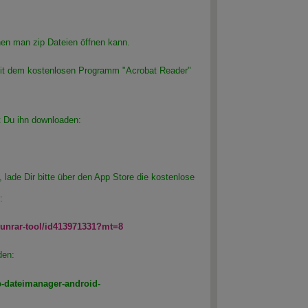
en man zip Dateien öffnen kann.
t dem kostenlosen Programm "Acrobat Reader"
t Du ihn downloaden:
 lade Dir bitte über den App Store die kostenlose
:
p-unrar-tool/id413971331?mt=8
den:
p-dateimanager-android-