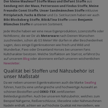
Der kleine Maulwurf Stoffe
Maus und Elefant Stoffe
aus
Sendung mit der Maus
,
Pettersson und Findus Stoffe
,
Meine
Freundin Conni Stoffe
,
Unser Sandmännchen Stoffe
inklusive
Pittiplatsch
,
Fuchs & Elster
und Co. Seit kurzem haben wir auch
Bibi Blocksberg Stoffe
,
Bibi&Tina Stoffe
sowie
Benjamin
Blümchen Stoffe
in unserem Sortiment.
Jede Woche haben wir eine neue Eigenproduktion, Lizenzstoffe oder
Nichtlizenz, die wir Dir als
Meterware
nach Deinen Wünschen
zuschneiden, schon ab 0.5 Meter! Wir dürfen in aller Bescheidenheit
sagen, dass einige Eigenkreationen wie Frech und Wild und
Wunderbar, Pavo oder Dreamland Horses bei unseren Fans
Kultcharakter besitzen. Welche Stoffaktion am Start ist, erfährst Du
auf unserem
Blog
oder abonniere einfach unseren wöchentlichen
Newsletter
.
Qualität bei Stoffen und Nähzubehör ist
unser Maßstab!
Da wir neben unseren Eigenkreationen auch die Marke
Swafing
führen, hast Du eine umfangreiche und hochwertige Auswahl an
schönen Biostoffen und
OEKO-TEX
zertifizierten
Bekleidungsstoffen. Auch bei unserem Nähzubehör, welches zum
Beispiel Nähgarne, Reißverschlüsse, Vlieseline oder Nähmaschinen
Nadeln enthält, achten wir auf höchste Qualität mit Herstellern, wie