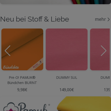
Neu bei Stoff & Liebe
mehr
Pre-O! PAMUK®
DUMMY SUL
DUMM
Bündchen BURNT
ORANGE
9,98€
149,00€
139