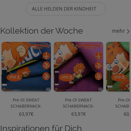
ALLE HELDEN DER KINDHEIT
Kollektion der Woche
mehr
Pre-O! SWEAT
Pre-O! SWEAT
Pre-O!
SCHABERNACK-
SCHABERNACK-
SCHABE
PAKET Marine
PAKET Beere
PAKET
63,97€
63,97€
60,
Inspirationen für Dich