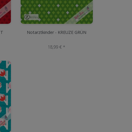
OT
Notarztkinder - KREUZE GRÜN
18,99 € *