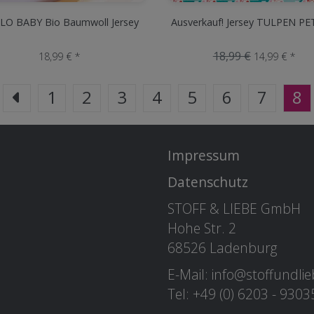
LO BABY Bio Baumwoll Jersey
Ausverkauf! Jersey TULPEN P
18,99 €
18,99 € *
14,99 € *
1
2
3
4
5
6
7
8
Impressum
Datenschutz
STOFF & LIEBE GmbH
Hohe Str. 2
68526 Ladenburg
E-Mail: info@stoffundli
Tel: +49 (0) 6203 - 930