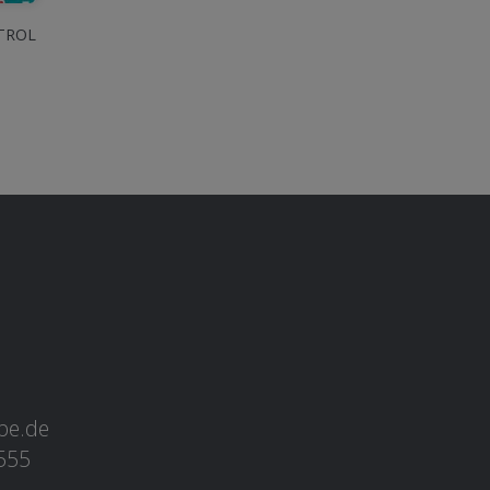
ETROL
ebe.de
3555