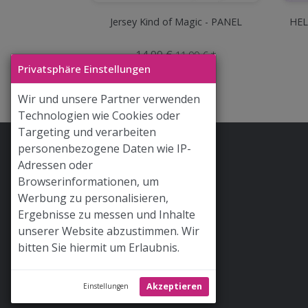
Jersey Kind of Magic - PANEL
HEL
14,99 €
11,99 € *
Privatsphäre Einstellungen
Wir und unsere Partner verwenden
Technologien wie Cookies oder
Targeting und verarbeiten
personenbezogene Daten wie IP-
Stoff & Liebe App
Adressen oder
Hilfe / FAQ
Browserinformationen, um
Werbung zu personalisieren,
Versand
Ergebnisse zu messen und Inhalte
Widerrufsrecht
unserer Website abzustimmen. Wir
bitten Sie hiermit um Erlaubnis.
AGB
Newsletter
Akzeptieren
Einstellungen