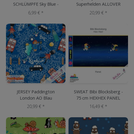
SCHLÜMPFE Sky Blue -
Superhelden ALLOVER
PANEL SCHLUMPFINE
BLAU
6,99 € *
20,99 € *
JERSEY Paddington
SWEAT Bibi Blocksberg -
London AO Blau
75 cm HEXHEX PANEL
20,99 € *
16,49 € *