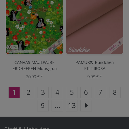
CANVAS MAULWURF
PAMUK® Bündchen
ERDBEEREN Moosgrün
PITTIROSA
20,99 € *
9,98 € *
1
2
3
4
5
6
7
8
9
...
13