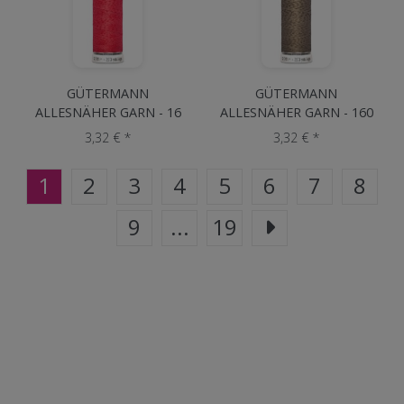
GÜTERMANN
GÜTERMANN
ALLESNÄHER GARN - 16
ALLESNÄHER GARN - 160
Rot
Beige
3,32 € *
3,32 € *
1
2
3
4
5
6
7
8
9
...
19