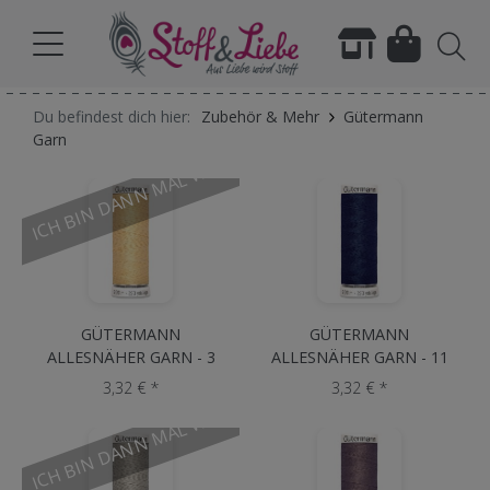
Du befindest dich hier:
Zubehör & Mehr
Gütermann
Garn
ICH BIN DANN MAL WEG
GÜTERMANN
GÜTERMANN
ALLESNÄHER GARN - 3
ALLESNÄHER GARN - 11
Creme
Marine
3,32 € *
3,32 € *
ICH BIN DANN MAL WEG