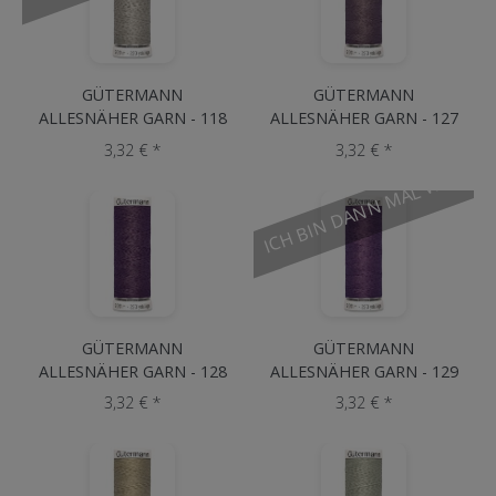
GÜTERMANN
GÜTERMANN
ALLESNÄHER GARN - 118
ALLESNÄHER GARN - 127
Taupe
Taupe
3,32 € *
3,32 € *
ICH BIN DANN MAL WEG
GÜTERMANN
GÜTERMANN
ALLESNÄHER GARN - 128
ALLESNÄHER GARN - 129
Aubergine
Veilchen
3,32 € *
3,32 € *