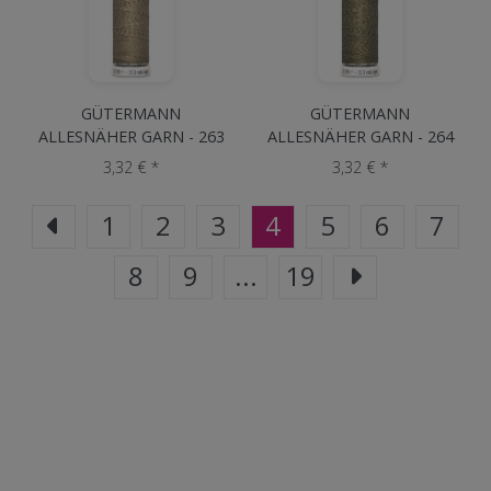
GÜTERMANN
GÜTERMANN
ALLESNÄHER GARN - 263
ALLESNÄHER GARN - 264
Sand
Hellkhaki
3,32 € *
3,32 € *
1
2
3
4
5
6
7
8
9
...
19